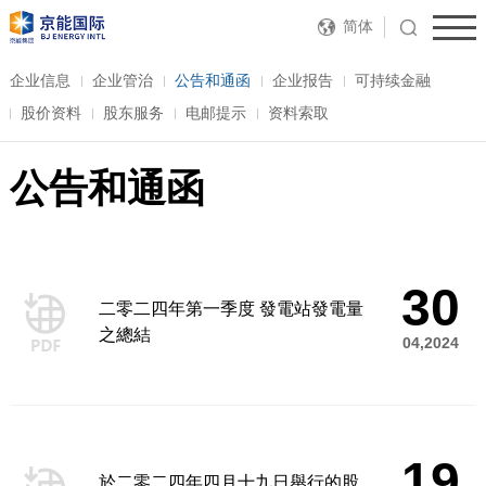
简体
企业信息
企业管治
公告和通函
企业报告
可持续金融
股价资料
股东服务
电邮提示
资料索取
公告和通函
30
二零二四年第一季度 發電站發電量
之總結
04,2024
19
於二零二四年四月十九日舉行的股